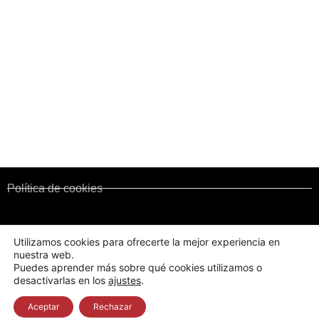
Enlaces y Documentación
Administraciones publicas
Corporaciones de Derecho Público
Colegios territoriales
Normativa y Legislación
Convenio de Fincas Urbanas
Política de cookies
Política de privacidad
Utilizamos cookies para ofrecerte la mejor experiencia en
nuestra web.
Puedes aprender más sobre qué cookies utilizamos o
Aviso Legal
desactivarlas en los
ajustes
.
CAFCYL. Consejo de Colegios de Administradores de Fincas de Castilla y
León © 2022 - Todos los derechos reservados
Aceptar
Rechazar
Realizada por Después de Mil vueltas