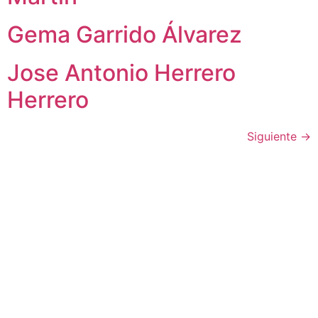
Gema Garrido Álvarez
Jose Antonio Herrero
Herrero
Siguiente
→
Contacto
c/ Santiago, 14 - 3º planta
Oficina 2 - C.P.: 47001
VALLADOLID