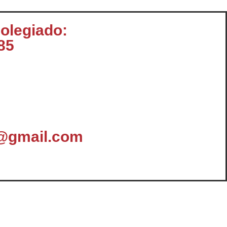
colegiado:
85
@gmail.com
omunicación
Enlaces y Documentación