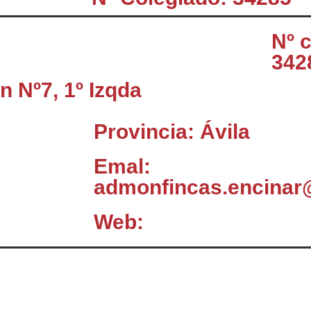
Nº 
342
n Nº7, 1º Izqda
Provincia: Ávila
Emal:
admonfincas.encinar
Web:
El Consejo
C