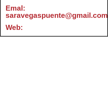
Emal:
saravegaspuente@gmail.com
Web:
Contacto
c/ Santiago, 14 - 3º planta
Oficina 2 - C.P.: 47001
VALLADOLID
+34 983 358 901
info@cafcyl.com