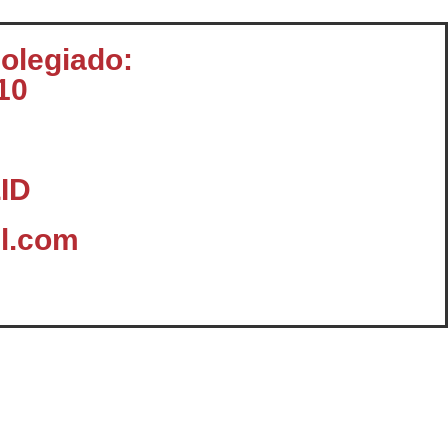
colegiado:
10
ID
l.com
omunicación
Enlaces y Documentación