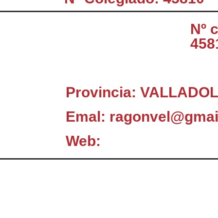
Nº 
458
Provincia: VALLADOL
Emal: ragonvel@gmai
Web:
El Consejo
C