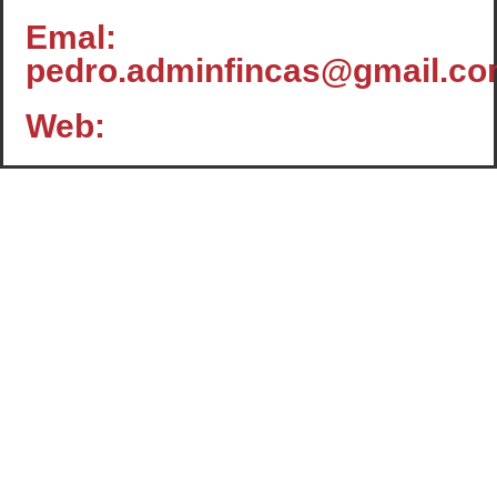
Emal:
pedro.adminfincas@gmail.c
Web:
Contacto
c/ Santiago, 14 - 3º planta
Oficina 2 - C.P.: 47001
VALLADOLID
+34 983 358 901
info@cafcyl.com