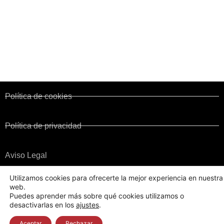
Corporaciones de Derecho Público
Colegios territoriales
Normativa y Legislación
Convenio de Fincas Urbanas
Política de cookies
Política de privacidad
Aviso Legal
CAFCYL. Consejo de Colegios de Administradores de Fincas de Castilla y
Utilizamos cookies para ofrecerte la mejor experiencia en nuestra
León © 2022 - Todos los derechos reservados
web.
Realizada por Después de Mil vueltas
Puedes aprender más sobre qué cookies utilizamos o
desactivarlas en los
ajustes
.
Aceptar
Rechazar