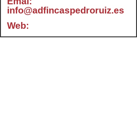
Emal:
info@adfincaspedroruiz.es
Web:
Contacto
c/ Santiago, 14 - 3º planta
Oficina 2 - C.P.: 47001
VALLADOLID
+34 983 358 901
info@cafcyl.com
El Consejo