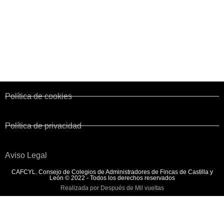
Corporaciones de Derecho Público
Colegios territoriales
Normativa y Legislación
Convenio de Fincas Urbanas
Política de cookies
Política de privacidad
Aviso Legal
CAFCYL. Consejo de Colegios de Administradores de Fincas de Castilla y
León © 2022 - Todos los derechos reservados
Realizada por Después de Mil vueltas