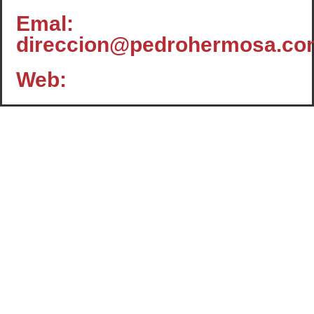
Emal:
direccion@pedrohermosa.co
Web:
Contacto
c/ Santiago, 14 - 3º planta
Oficina 2 - C.P.: 47001
VALLADOLID
+34 983 358 901
info@cafcyl.com