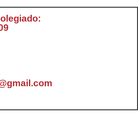
colegiado:
09
s@gmail.com
omunicación
Enlaces y Documentación