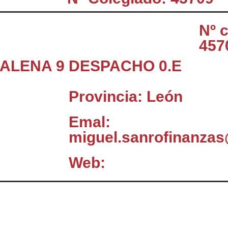
Nº 
457
DALENA 9 DESPACHO 0.E
Provincia: León
Emal:
miguel.sanrofinanza
Web:
El Consejo
C