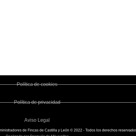
 - 3º planta
Qué es un Administrador de Fincas
Me
P.: 47001
Cómo Colegiarse
Re
Estatutos
Fo
901
Junta de Gobierno
Ca
com
Ventanilla Única
Política de cookies
Política de privacidad
Aviso Legal
nistradores de Fincas de Castilla y León © 2022 - Todos los derechos reservado