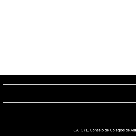
c/ Santiago, 14
Oficina 2 - C.
VALLADOLID
+34 983 358 
info@cafcyl.
CAFCYL. Consejo de Colegios de Admi