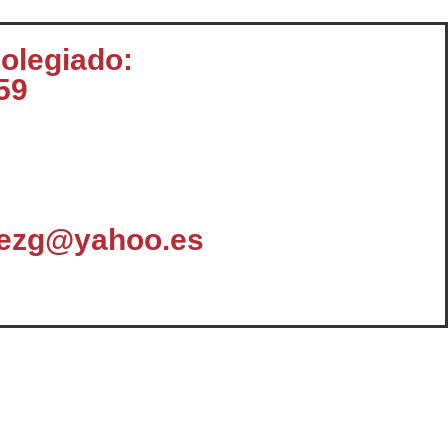
colegiado:
59
dezg@yahoo.es
omunicación
Enlaces y Documentación