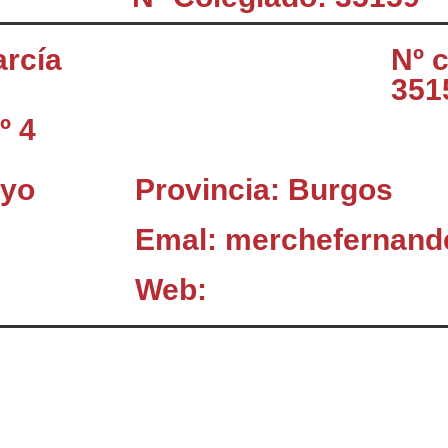
rcía
Nº 
351
º 4
ayo
Provincia: Burgos
Emal: merchefernan
Web:
El Consejo
C