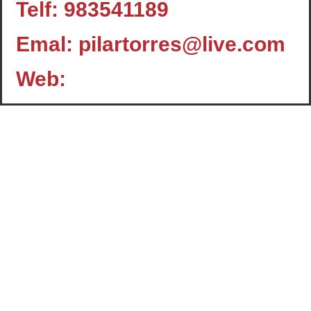
Telf: 983541189
Emal: pilartorres@live.com
Web:
Contacto
c/ Santiago, 14 - 3º planta
Oficina 2 - C.P.: 47001
VALLADOLID
+34 983 358 901
info@cafcyl.com