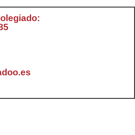
colegiado:
85
doo.es
omunicación
Enlaces y Documentación