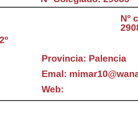
Nº 
290
2º
Provincia: Palencia
Emal: mimar10@wana
Web:
El Consejo
C