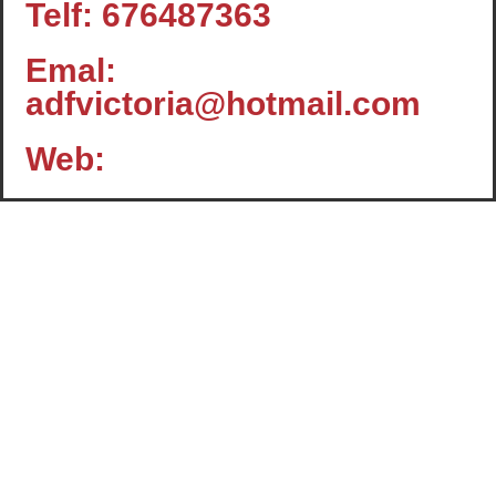
Telf: 676487363
Emal:
adfvictoria@hotmail.com
Web:
Contacto
c/ Santiago, 14 - 3º planta
Oficina 2 - C.P.: 47001
VALLADOLID
+34 983 358 901
info@cafcyl.com