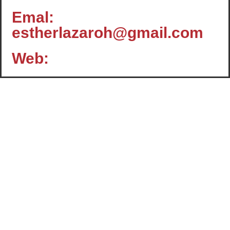
Emal:
estherlazaroh@gmail.com
Web:
Contacto
c/ Santiago, 14 - 3º planta
Oficina 2 - C.P.: 47001
VALLADOLID
+34 983 358 901
info@cafcyl.com