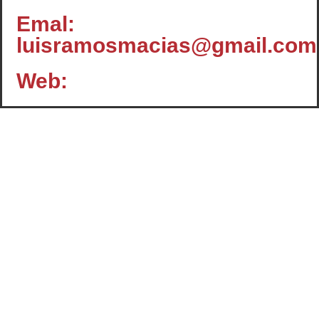
Emal:
luisramosmacias@gmail.com
Web:
Contacto
c/ Santiago, 14 - 3º planta
Oficina 2 - C.P.: 47001
VALLADOLID
+34 983 358 901
info@cafcyl.com