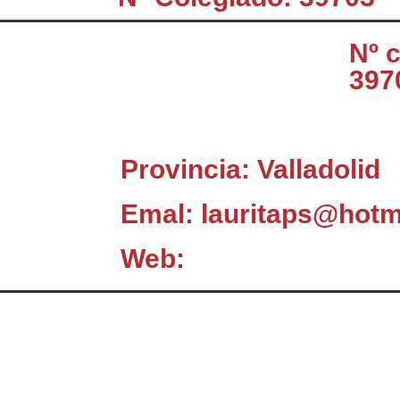
Nº 
397
Provincia: Valladolid
Emal: lauritaps@hotm
Web:
El Consejo
C