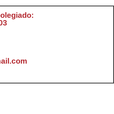
colegiado:
03
ail.com
omunicación
Enlaces y Documentación