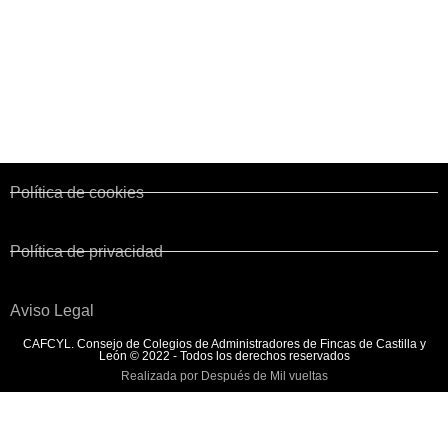
Corporaciones de Derecho Público
Colegios territoriales
Normativa y Legislación
Convenio de Fincas Urbanas
Política de cookies
Política de privacidad
Aviso Legal
CAFCYL. Consejo de Colegios de Administradores de Fincas de Castilla y
León © 2022 - Todos los derechos reservados
Realizada por Después de Mil vueltas