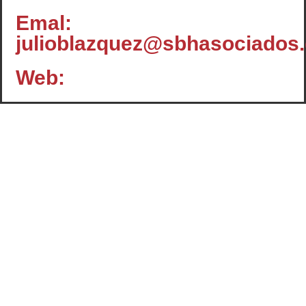
Emal:
julioblazquez@sbhasociados
Web:
Contacto
c/ Santiago, 14 - 3º planta
Oficina 2 - C.P.: 47001
VALLADOLID
+34 983 358 901
info@cafcyl.com