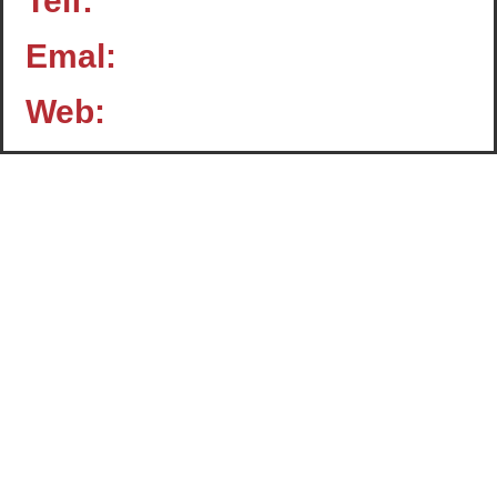
Telf:
Emal:
Web:
Contacto
c/ Santiago, 14 - 3º planta
Oficina 2 - C.P.: 47001
VALLADOLID
+34 983 358 901
info@cafcyl.com
El Consejo