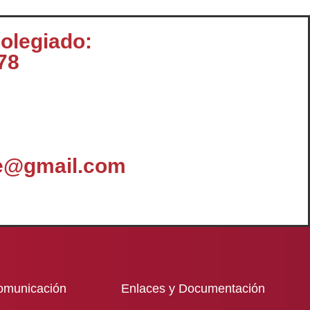
colegiado:
78
le@gmail.com
omunicación
Enlaces y Documentación