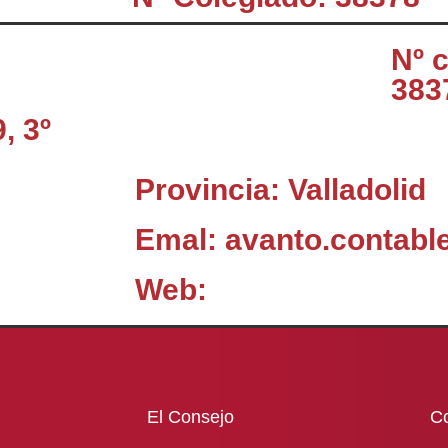
Nº 
383
, 3º
Provincia: Valladolid
Emal: avanto.contab
Web:
El Consejo
C