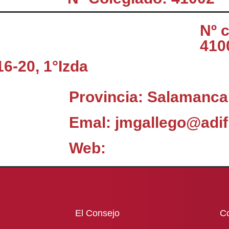
Nº 
410
16-20, 1°Izda
Provincia: Salamanca
Emal: jmgallego@adif
Web:
El Consejo
C