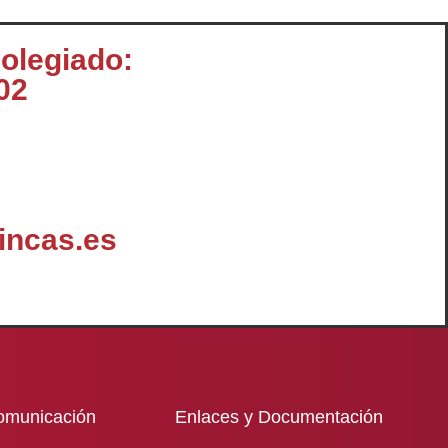
colegiado:
02
incas.es
omunicación
Enlaces y Documentación