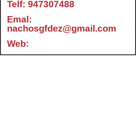
Telf: 947307488
Emal:
nachosgfdez@gmail.com
Web:
Contacto
c/ Santiago, 14 - 3º planta
Oficina 2 - C.P.: 47001
VALLADOLID
+34 983 358 901
info@cafcyl.com