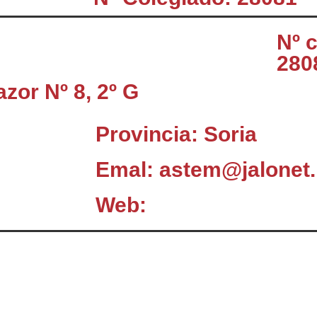
Nº 
280
zor Nº 8, 2º G
Provincia: Soria
Emal: astem@jalonet.
Web:
El Consejo
C