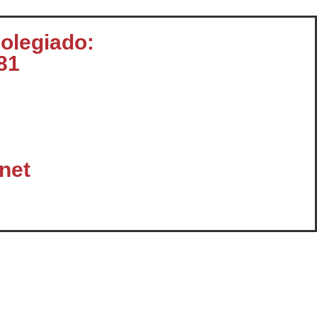
colegiado:
81
net
omunicación
Enlaces y Documentación