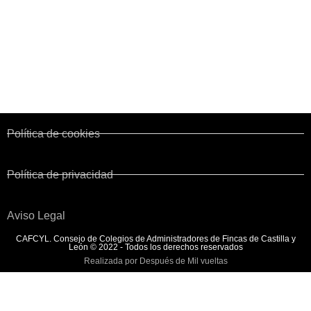
Corporaciones de Derecho Público
Colegios territoriales
Normativa y Legislación
Convenio de Fincas Urbanas
Política de cookies
Política de privacidad
Aviso Legal
CAFCYL. Consejo de Colegios de Administradores de Fincas de Castilla y
León © 2022 - Todos los derechos reservados
Realizada por Después de Mil vueltas