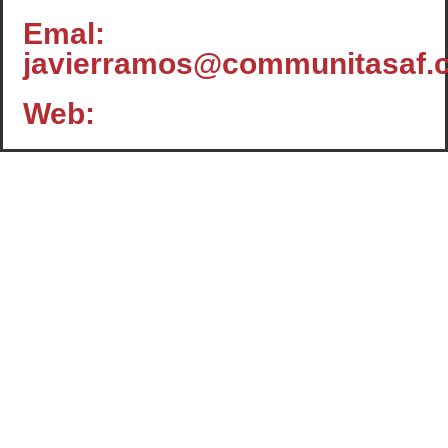
Emal:
javierramos@communitasaf.
Web:
Contacto
c/ Santiago, 14 - 3º planta
Oficina 2 - C.P.: 47001
VALLADOLID
+34 983 358 901
info@cafcyl.com