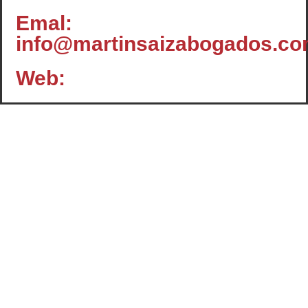
Emal:
info@martinsaizabogados.c
Web:
Contacto
c/ Santiago, 14 - 3º planta
Oficina 2 - C.P.: 47001
VALLADOLID
+34 983 358 901
info@cafcyl.com