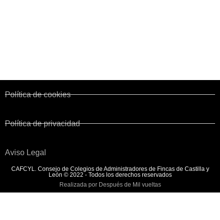
Corporaciones de Derecho Público
Colegios territoriales
Normativa y Legislación
Convenio de Fincas Urbanas
Política de cookies
Política de privacidad
Aviso Legal
CAFCYL. Consejo de Colegios de Administradores de Fincas de Castilla y
León © 2022 - Todos los derechos reservados
Realizada por Después de Mil vueltas