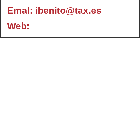
Emal: ibenito@tax.es
Web:
Contacto
c/ Santiago, 14 - 3º planta
Oficina 2 - C.P.: 47001
VALLADOLID
+34 983 358 901
info@cafcyl.com
El Consejo