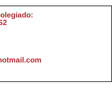
colegiado:
62
otmail.com
omunicación
Enlaces y Documentación