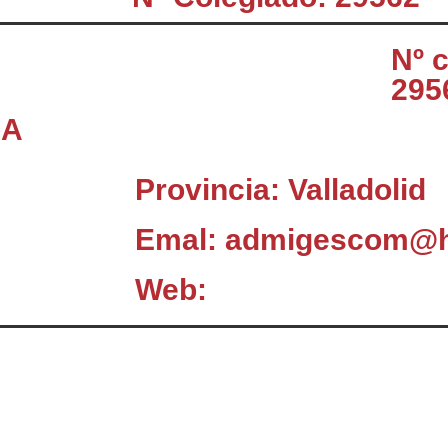
Nº 
295
 A
Provincia: Valladolid
Emal: admigescom@h
Web:
El Consejo
C