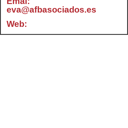
Emal:
eva@afbasociados.es
Web:
Contacto
c/ Santiago, 14 - 3º planta
Oficina 2 - C.P.: 47001
VALLADOLID
+34 983 358 901
info@cafcyl.com
El Consejo