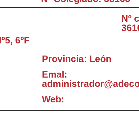
Nº 
361
º5, 6ºF
Provincia: León
Emal:
administrador@adec
Web:
El Consejo
C