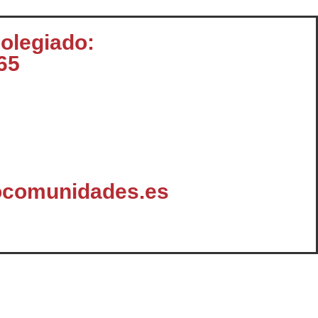
colegiado:
65
ocomunidades.es
omunicación
Enlaces y Documentación