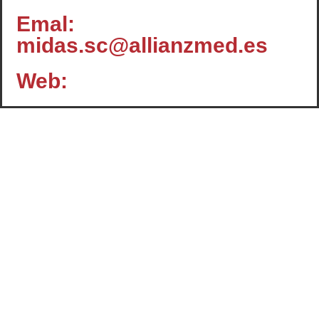
Emal:
midas.sc@allianzmed.es
Web:
Contacto
c/ Santiago, 14 - 3º planta
Oficina 2 - C.P.: 47001
VALLADOLID
+34 983 358 901
info@cafcyl.com