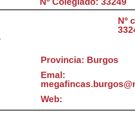
Nº Colegiado: 33249
Nº 
332
7
Provincia: Burgos
Emal:
megafincas.burgos@
Web: