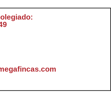
colegiado:
49
megafincas.com