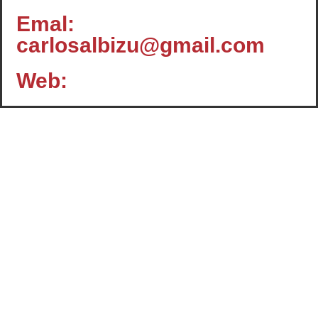
Emal:
carlosalbizu@gmail.com
Web:
Contacto
c/ Santiago, 14 - 3º planta
Oficina 2 - C.P.: 47001
VALLADOLID
+34 983 358 901
info@cafcyl.com