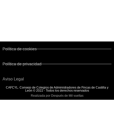
Corporaciones de Derecho Público
Colegios territoriales
Normativa y Legislación
Convenio de Fincas Urbanas
Política de cookies
Política de privacidad
Aviso Legal
CAFCYL. Consejo de Colegios de Administradores de Fincas de Castilla y
León © 2022 - Todos los derechos reservados
Realizada por Después de Mil vueltas