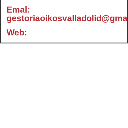
Emal:
gestoriaoikosvalladolid@gma
Web:
Contacto
c/ Santiago, 14 - 3º planta
Oficina 2 - C.P.: 47001
VALLADOLID
+34 983 358 901
info@cafcyl.com