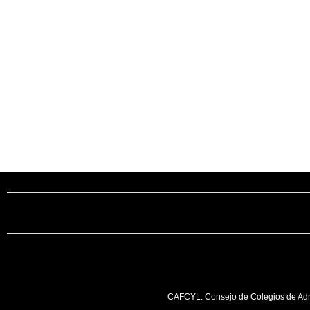
c/ Santiago, 14
Oficina 2 - C.
VALLADOLID
+34 983 358 
info@cafcyl.
CAFCYL. Consejo de Colegios de Admi