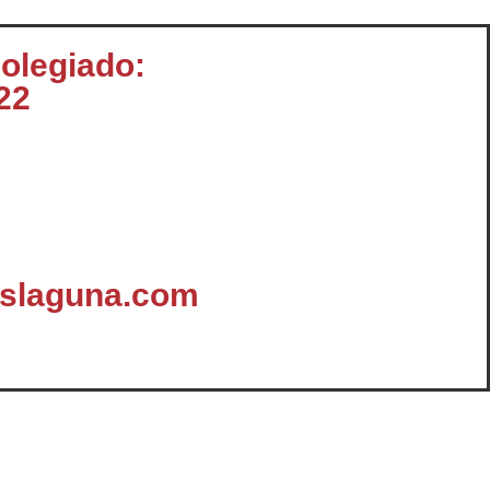
colegiado:
22
aslaguna.com
omunicación
Enlaces y Documentación