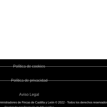
 - 3º planta
Qué es un Administrador de Fincas
Me
P.: 47001
Cómo Colegiarse
Re
Estatutos
Fo
901
Junta de Gobierno
Ca
com
Ventanilla Única
Política de cookies
Política de privacidad
Aviso Legal
nistradores de Fincas de Castilla y León © 2022 - Todos los derechos reservado