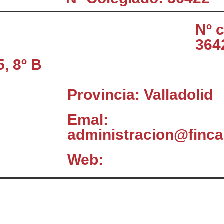
Nº 
364
, 8º B
Provincia: Valladolid
Emal:
administracion@finc
Web:
El Consejo
C