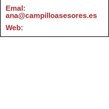
Emal:
ana@campilloasesores.es
Web:
Contacto
c/ Santiago, 14 - 3º planta
Oficina 2 - C.P.: 47001
VALLADOLID
+34 983 358 901
info@cafcyl.com