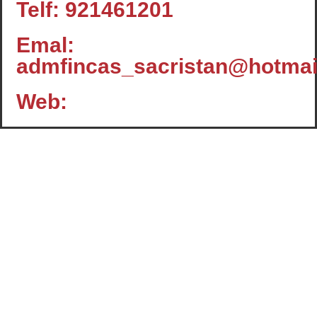
Telf: 921461201
Emal:
admfincas_sacristan@hotmai
Web:
Contacto
c/ Santiago, 14 - 3º planta
Oficina 2 - C.P.: 47001
VALLADOLID
+34 983 358 901
info@cafcyl.com