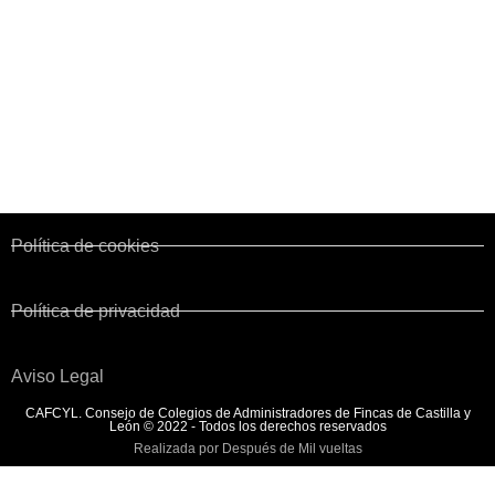
Administraciones publicas
Corporaciones de Derecho Público
Colegios territoriales
Normativa y Legislación
Convenio de Fincas Urbanas
Política de cookies
Política de privacidad
Aviso Legal
CAFCYL. Consejo de Colegios de Administradores de Fincas de Castilla y
León © 2022 - Todos los derechos reservados
Realizada por Después de Mil vueltas