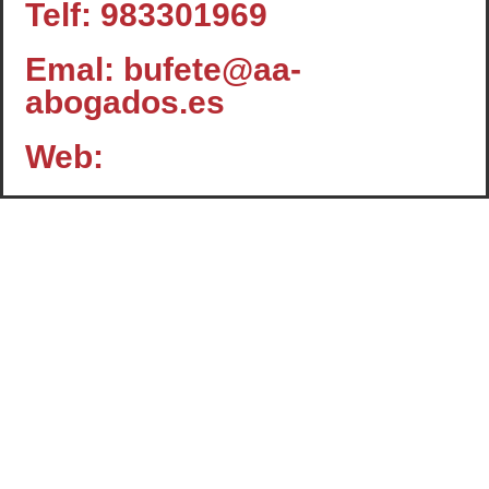
Telf: 983301969
Emal: bufete@aa-
abogados.es
Web:
Contacto
c/ Santiago, 14 - 3º planta
Oficina 2 - C.P.: 47001
VALLADOLID
+34 983 358 901
info@cafcyl.com