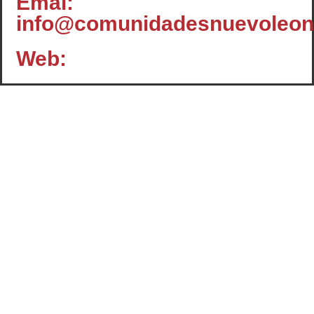
Emal:
info@comunidadesnuevoleo
Web:
Contacto
c/ Santiago, 14 - 3º planta
Oficina 2 - C.P.: 47001
VALLADOLID
+34 983 358 901
info@cafcyl.com
El Consejo