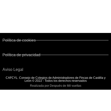
Colegios territoriales
Normativa y Legislación
Convenio de Fincas Urbanas
Política de cookies
Política de privacidad
Aviso Legal
CAFCYL. Consejo de Colegios de Administradores de Fincas de Castilla y
León © 2022 - Todos los derechos reservados
Realizada por Después de Mil vueltas